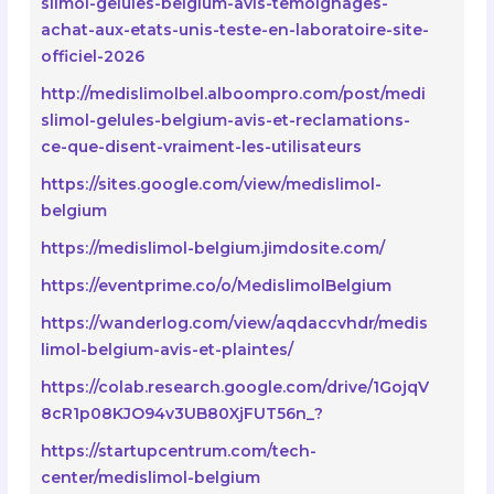
slimol-gelules-belgium-avis-temoignages-
achat-aux-etats-unis-teste-en-laboratoire-site-
officiel-2026
http://medislimolbel.alboompro.com/post/medi
slimol-gelules-belgium-avis-et-reclamations-
ce-que-disent-vraiment-les-utilisateurs
https://sites.google.com/view/medislimol-
belgium
https://medislimol-belgium.jimdosite.com/
https://eventprime.co/o/MedislimolBelgium
https://wanderlog.com/view/aqdaccvhdr/medis
limol-belgium-avis-et-plaintes/
https://colab.research.google.com/drive/1GojqV
8cR1p08KJO94v3UB80XjFUT56n_?
https://startupcentrum.com/tech-
center/medislimol-belgium