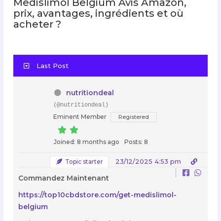
Medislimol Belgium Avis Amazon,
prix, avantages, ingrédients et où
acheter ?
Last Post
nutritiondeal
(@nutritiondeal)
Eminent Member
Registered
Joined: 8 months ago
Posts: 8
23/12/2025 4:53 pm
Topic starter
Commandez Maintenant
https://top10cbdstore.com/get-medislimol-
belgium