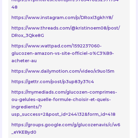
48
https://www.instagram.com/p/DRoxl3gkhY8/
https://www.threads.com/@kristinoem08/post/
DRox_3Qke8G
https://www.wattpad.com/1592237060-
glucozen-amazon-vs-site-officiel-o%C3%B9-
acheter-au
https://www.dailymotion.com/video/x9uo15m
https://gettr.com/post/p3up83y37c4
https://mymediads.com/glucozen-comprimes-
ou-gelules-quelle-formule-choisir-et-quels-
ingredients/?
usp_success=2&post_id=244132&form_id=418
https://groups.google.com/g/glucozenavis/c/w6
_eYKEByd0