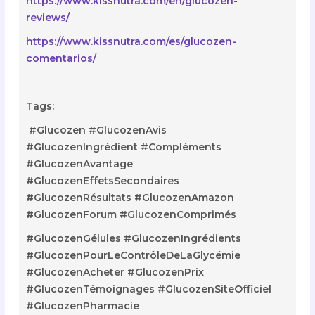
https://www.kissnutra.com/en/glucozen-
reviews/
https://www.kissnutra.com/es/glucozen-
comentarios/
Tags:
#Glucozen #GlucozenAvis
#GlucozenIngrédient #Compléments
#GlucozenAvantage
#GlucozenEffetsSecondaires
#GlucozenRésultats #GlucozenAmazon
#GlucozenForum #GlucozenComprimés
#GlucozenGélules #GlucozenIngrédients
#GlucozenPourLeContrôleDeLaGlycémie
#GlucozenAcheter #GlucozenPrix
#GlucozenTémoignages #GlucozenSiteOfficiel
#GlucozenPharmacie