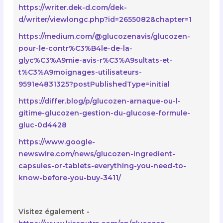
https://writer.dek-d.com/dek-
d/writer/viewlongc.php?id=2655082&chapter=1
https://medium.com/@glucozenavis/glucozen-
pour-le-contr%C3%B4le-de-la-
glyc%C3%A9mie-avis-r%C3%A9sultats-et-
t%C3%A9moignages-utilisateurs-
9591e4831325?postPublishedType=initial
https://differ.blog/p/glucozen-arnaque-ou-l-
gitime-glucozen-gestion-du-glucose-formule-
gluc-0d4428
https://www.google-
newswire.com/news/glucozen-ingredient-
capsules-or-tablets-everything-you-need-to-
know-before-you-buy-3411/
Visitez également -