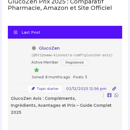
GlucoZen Prix 2025 : Comparatif
Pharmacie, Amazon et Site Officiel
Last Post
GlucoZen
(@httpswww-kissnutra-comfrglucozen-avis)
Active Member
Registered
Joined: 8 months ago
Posts: 3
02/12/2025 12:56 pm
Topic starter
GlucoZen Avis : Compléments,
Ingrédients, Avantages et Prix – Guide Complet
2025