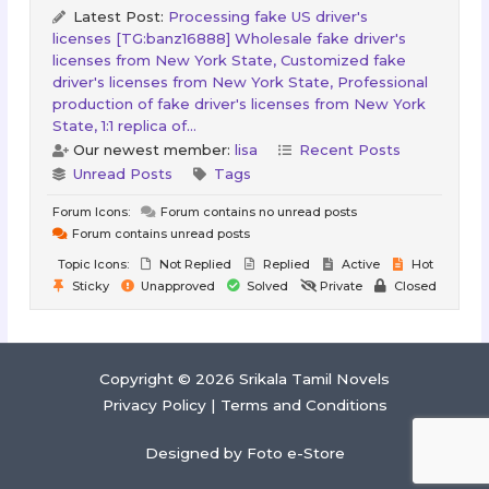
Latest Post:
Processing fake US driver's
licenses [TG:banz16888] Wholesale fake driver's
licenses from New York State, Customized fake
driver's licenses from New York State, Professional
production of fake driver's licenses from New York
State, 1:1 replica of...
Our newest member:
lisa
Recent Posts
Unread Posts
Tags
Forum Icons:
Forum contains no unread posts
Forum contains unread posts
Topic Icons:
Not Replied
Replied
Active
Hot
Sticky
Unapproved
Solved
Private
Closed
Copyright © 2026 Srikala Tamil Novels
Privacy Policy
|
Terms and Conditions
Designed by
Foto e-Store